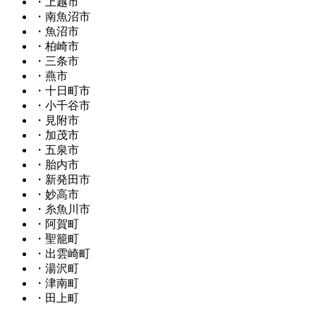
・上越市
・南魚沼市
・魚沼市
・柏崎市
・三条市
・燕市
・十日町市
・小千谷市
・見附市
・加茂市
・五泉市
・胎内市
・新発田市
・妙高市
・糸魚川市
・阿賀町
・聖籠町
・出雲崎町
・湯沢町
・津南町
・田上町