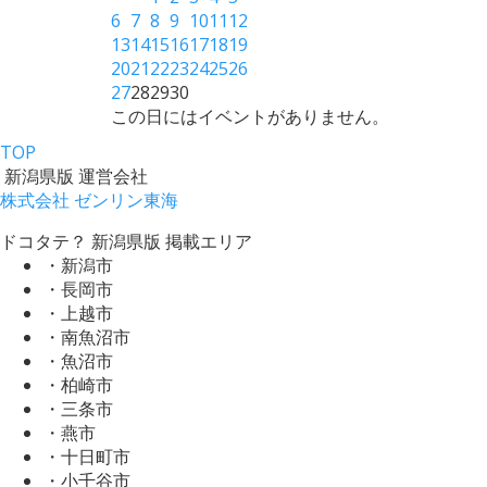
6
7
8
9
10
11
12
13
14
15
16
17
18
19
20
21
22
23
24
25
26
27
28
29
30
この日にはイベントがありません。
TOP
新潟県版 運営会社
株式会社 ゼンリン東海
ドコタテ？ 新潟県版 掲載エリア
・新潟市
・長岡市
・上越市
・南魚沼市
・魚沼市
・柏崎市
・三条市
・燕市
・十日町市
・小千谷市