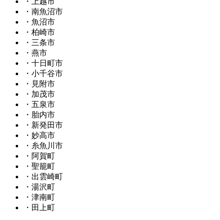
・上越市
・南魚沼市
・魚沼市
・柏崎市
・三条市
・燕市
・十日町市
・小千谷市
・見附市
・加茂市
・五泉市
・胎内市
・新発田市
・妙高市
・糸魚川市
・阿賀町
・聖籠町
・出雲崎町
・湯沢町
・津南町
・田上町