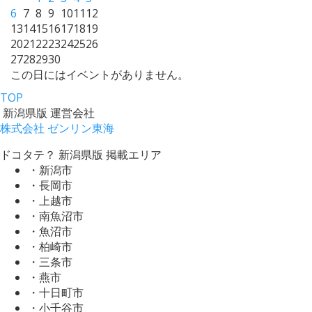
6
7
8
9
10
11
12
13
14
15
16
17
18
19
20
21
22
23
24
25
26
27
28
29
30
この日にはイベントがありません。
TOP
新潟県版 運営会社
株式会社 ゼンリン東海
ドコタテ？ 新潟県版 掲載エリア
・新潟市
・長岡市
・上越市
・南魚沼市
・魚沼市
・柏崎市
・三条市
・燕市
・十日町市
・小千谷市