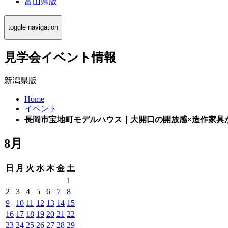
富山県版
toggle navigation
見学会イベント情報
新潟県版
Home
イベント
長岡市宝地町モデルハウス｜大開口の開放感×造作家具
8月
日
月
火
水
木
金
土
1
2
3
4
5
6
7
8
9
10
11
12
13
14
15
16
17
18
19
20
21
22
23
24
25
26
27
28
29