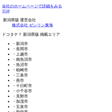
会社のホームページで詳細をみる
TOP
新潟県版 運営会社
株式会社 ゼンリン東海
ドコタテ？ 新潟県版 掲載エリア
・新潟市
・長岡市
・上越市
・南魚沼市
・魚沼市
・柏崎市
・三条市
・燕市
・十日町市
・小千谷市
・見附市
・加茂市
・五泉市
・胎内市