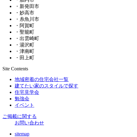
・新発田市
・妙高市
・糸魚川市
・阿賀町
・聖籠町
・出雲崎町
・湯沢町
・津南町
・田上町
Site Contents
地域密着の住宅会社一覧
建てたい家のスタイルで探す
住宅見学会
勉強会
イベント
ご掲載に関する
お問い合わせ
sitemap