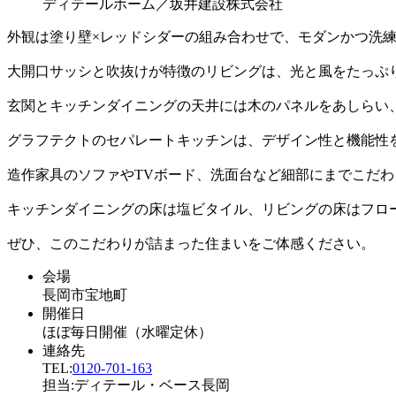
ディテールホーム／坂井建設株式会社
外観は塗り壁×レッドシダーの組み合わせで、モダンかつ洗
大開口サッシと吹抜けが特徴のリビングは、光と風をたっぷ
玄関とキッチンダイニングの天井には木のパネルをあしらい
グラフテクトのセパレートキッチンは、デザイン性と機能性
造作家具のソファやTVボード、洗面台など細部にまでこだ
キッチンダイニングの床は塩ビタイル、リビングの床はフロ
ぜひ、このこだわりが詰まった住まいをご体感ください。
会場
長岡市宝地町
開催日
ほぼ毎日開催（水曜定休）
連絡先
TEL:
0120-701-163
担当:ディテール・ベース長岡