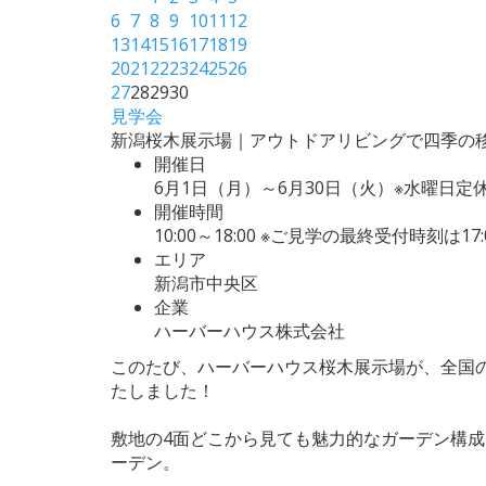
6
7
8
9
10
11
12
13
14
15
16
17
18
19
20
21
22
23
24
25
26
27
28
29
30
見学会
新潟桜木展示場｜アウトドアリビングで四季の
開催日
6月1日（月）～6月30日（火）※水曜日定
開催時間
10:00～18:00 ※ご見学の最終受付時刻は17
エリア
新潟市中央区
企業
ハーバーハウス株式会社
このたび、ハーバーハウス桜木展示場が、全国のGAR
たしました！
敷地の4面どこから見ても魅力的なガーデン構
ーデン。