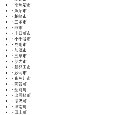
・南魚沼市
・魚沼市
・柏崎市
・三条市
・燕市
・十日町市
・小千谷市
・見附市
・加茂市
・五泉市
・胎内市
・新発田市
・妙高市
・糸魚川市
・阿賀町
・聖籠町
・出雲崎町
・湯沢町
・津南町
・田上町