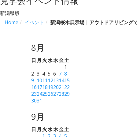
見学会イベント情報
新潟県版
Home
イベント
新潟桜木展示場｜アウトドアリビング
8月
日
月
火
水
木
金
土
1
2
3
4
5
6
7
8
9
10
11
12
13
14
15
16
17
18
19
20
21
22
23
24
25
26
27
28
29
30
31
9月
日
月
火
水
木
金
土
1
2
3
4
5