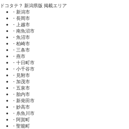
ドコタテ？ 新潟県版 掲載エリア
・新潟市
・長岡市
・上越市
・南魚沼市
・魚沼市
・柏崎市
・三条市
・燕市
・十日町市
・小千谷市
・見附市
・加茂市
・五泉市
・胎内市
・新発田市
・妙高市
・糸魚川市
・阿賀町
・聖籠町