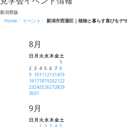
見学会イベント情報
新潟県版
Home
イベント
新潟市西蒲区｜植物と暮らす喜びをデ
8月
日
月
火
水
木
金
土
1
2
3
4
5
6
7
8
9
10
11
12
13
14
15
16
17
18
19
20
21
22
23
24
25
26
27
28
29
30
31
9月
日
月
火
水
木
金
土
1
2
3
4
5