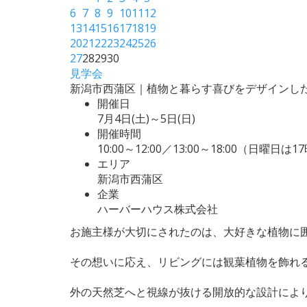
6
7
8
9
10
11
12
13
14
15
16
17
18
19
20
21
22
23
24
25
26
27
28
29
30
見学会
新潟市西蒲区｜植物と暮らす喜びをデザインし
開催日
7月4日(土)～5日(日)
開催時間
10:00～12:00／13:00～18:00（日曜日は
エリア
新潟市西蒲区
企業
ハーバーハウス株式会社
お施主様が大切にされたのは、大好きな植物に
その想いに応え、リビングには観葉植物を飾れ
外の天然芝へと視線が抜ける開放的な設計によ