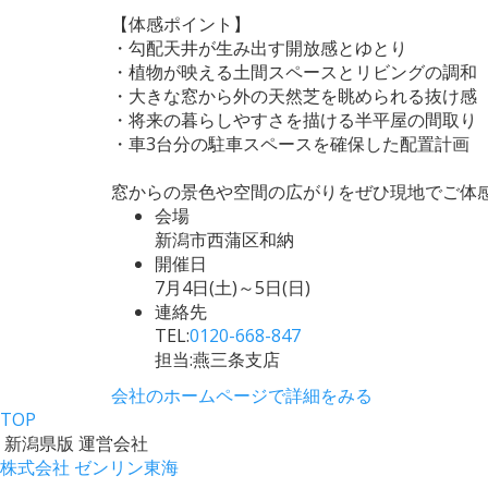
【体感ポイント】
・勾配天井が生み出す開放感とゆとり
・植物が映える土間スペースとリビングの調和
・大きな窓から外の天然芝を眺められる抜け感
・将来の暮らしやすさを描ける半平屋の間取り
・車3台分の駐車スペースを確保した配置計画
窓からの景色や空間の広がりをぜひ現地でご体
会場
新潟市西蒲区和納
開催日
7月4日(土)～5日(日)
連絡先
TEL:
0120-668-847
担当:燕三条支店
会社のホームページで詳細をみる
TOP
新潟県版 運営会社
株式会社 ゼンリン東海