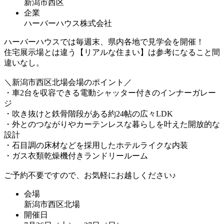
新潟市西区
企業
ハーバーハウス株式会社
ハーバーハウスでは毎週末、県内各地で見学会を開催！
住宅展示場とは違う【リアルな住まい】は参考になること間
違いなし。
＼新潟市西区北場会場のポイント／
・車2台を収容できる電動シャッター付きのインナーガレー
ジ
・吹き抜けと鉄骨階段がある約24帖の広々LDK
・外とのつながりやカーテンレスな暮らしを叶えた開放的な
設計
・石目調の床材などを採用したホテルライクな内装
・ガス衣類乾燥機付きランドリールーム
ご予約不要ですので、お気軽にお越しください♪
会場
新潟市西区北場
開催日