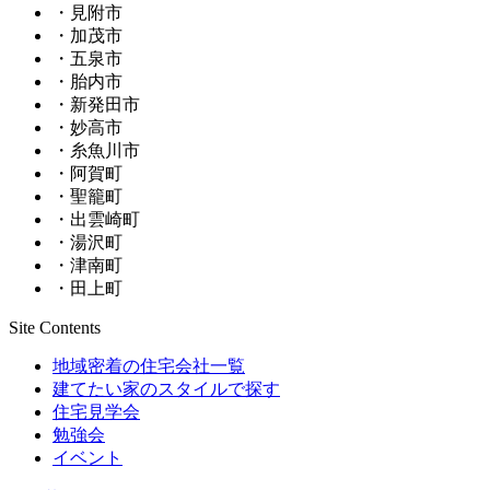
・見附市
・加茂市
・五泉市
・胎内市
・新発田市
・妙高市
・糸魚川市
・阿賀町
・聖籠町
・出雲崎町
・湯沢町
・津南町
・田上町
Site Contents
地域密着の住宅会社一覧
建てたい家のスタイルで探す
住宅見学会
勉強会
イベント