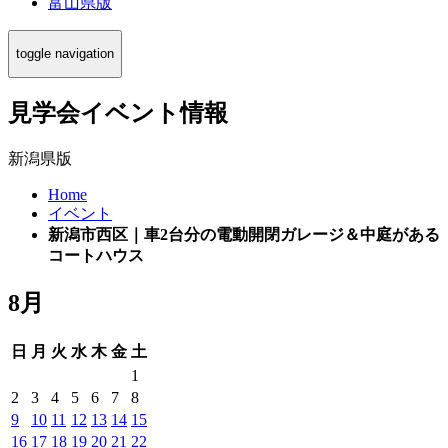
富山県版
toggle navigation
見学会イベント情報
新潟県版
Home
イベント
新潟市西区｜車2台分の電動開閉ガレージ＆中庭がある
コートハウス
8月
日
月
火
水
木
金
土
1
2
3
4
5
6
7
8
9
10
11
12
13
14
15
16
17
18
19
20
21
22