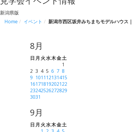
見学会イベント情報
新潟県版
Home
イベント
新潟市西区坂井みちまちモデルハウス
8月
日
月
火
水
木
金
土
1
2
3
4
5
6
7
8
9
10
11
12
13
14
15
16
17
18
19
20
21
22
23
24
25
26
27
28
29
30
31
9月
日
月
火
水
木
金
土
1
2
3
4
5