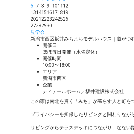
6
7
8
9
10
11
12
13
14
15
16
17
18
19
20
21
22
23
24
25
26
27
28
29
30
見学会
新潟市西区坂井みちまちモデルハウス｜道がつ
開催日
ほぼ毎日開催（水曜定休）
開催時間
10:00〜18:00
エリア
新潟市西区
企業
ディテールホーム／坂井建設株式会社
この家は南北を貫く「みち」が暮らす人と町を
プライバシーを担保したリビングと関わりなが
リビングからテラスデッキにつながり、なない