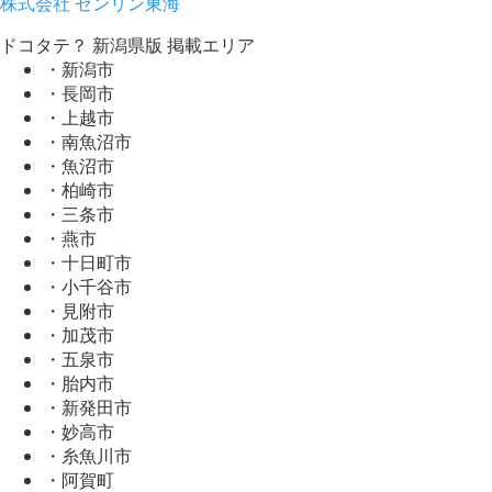
株式会社 ゼンリン東海
ドコタテ？ 新潟県版 掲載エリア
・新潟市
・長岡市
・上越市
・南魚沼市
・魚沼市
・柏崎市
・三条市
・燕市
・十日町市
・小千谷市
・見附市
・加茂市
・五泉市
・胎内市
・新発田市
・妙高市
・糸魚川市
・阿賀町