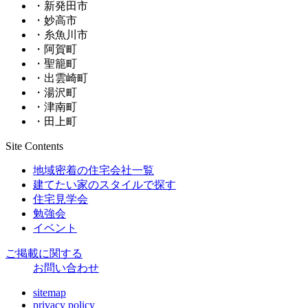
・新発田市
・妙高市
・糸魚川市
・阿賀町
・聖籠町
・出雲崎町
・湯沢町
・津南町
・田上町
Site Contents
地域密着の住宅会社一覧
建てたい家のスタイルで探す
住宅見学会
勉強会
イベント
ご掲載に関する
お問い合わせ
sitemap
privacy policy