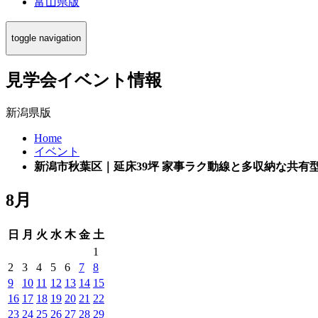
富山県版
toggle navigation
見学会イベント情報
新潟県版
Home
イベント
新潟市秋葉区｜延床39坪 家事ラク動線と多収納な共有
8月
日
月
火
水
木
金
土
1
2
3
4
5
6
7
8
9
10
11
12
13
14
15
16
17
18
19
20
21
22
23
24
25
26
27
28
29