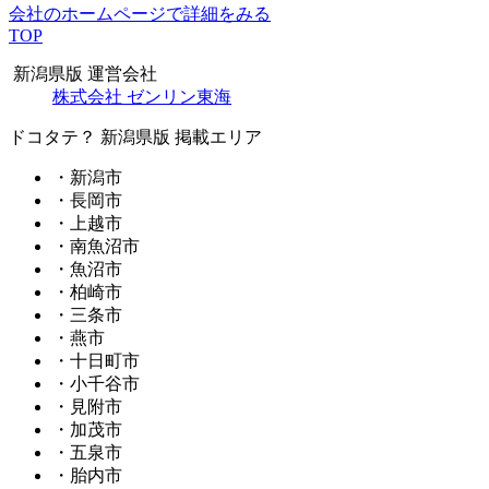
会社のホームページで詳細をみる
TOP
新潟県版 運営会社
株式会社 ゼンリン東海
ドコタテ？ 新潟県版 掲載エリア
・新潟市
・長岡市
・上越市
・南魚沼市
・魚沼市
・柏崎市
・三条市
・燕市
・十日町市
・小千谷市
・見附市
・加茂市
・五泉市
・胎内市