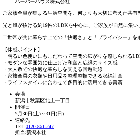
ハーバーハウス株式会社
ご家族全員が集まる生活空間を、何よりも大切に考えた共有
光と風が抜ける約19帖のLDKを中心に、ご家族が自然に集
二世帯が共に暮らす上での「快適さ」と「プライバシー」を
【体感ポイント】
・明るい色使いにもこだわって空間の広がりを感じられるLD
・モダンな雰囲気に仕上げた和室と広縁のサイズ感
・大人数での快適な暮らしを支える回遊動線
・家族全員の衣類や日用品を整理整頓できる収納計画
・ライフスタイルに合わせて多目的に活用できる書斎
会場
新潟市秋葉区北上一丁目
開催日
5月30日(土)～31日(日)
連絡先
TEL:
0120-861-247
担当:新潟本社