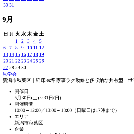
30
31
9月
日
月
火
水
木
金
土
1
2
3
4
5
6
7
8
9
10
11
12
13
14
15
16
17
18
19
20
21
22
23
24
25
26
27
28
29
30
見学会
新潟市秋葉区｜延床39坪 家事ラク動線と多収納な共有型二世
開催日
5月30日(土)～31日(日)
開催時間
10:00～12:00／13:00～18:00（日曜日は17時まで）
エリア
新潟市秋葉区
企業