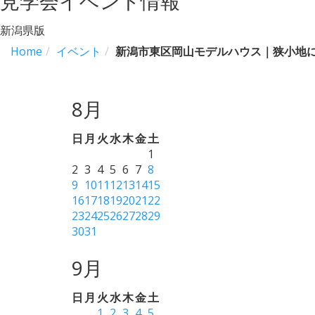
見学会イベント情報
新潟県版
Home
イベント
新潟市東区岡山モデルハウス｜狭小地
8月
日
月
火
水
木
金
土
1
2
3
4
5
6
7
8
9
10
11
12
13
14
15
16
17
18
19
20
21
22
23
24
25
26
27
28
29
30
31
9月
日
月
火
水
木
金
土
1
2
3
4
5