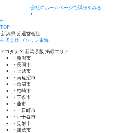
会社のホームページで詳細をみる
TOP
新潟県版 運営会社
株式会社 ゼンリン東海
ドコタテ？ 新潟県版 掲載エリア
・新潟市
・長岡市
・上越市
・南魚沼市
・魚沼市
・柏崎市
・三条市
・燕市
・十日町市
・小千谷市
・見附市
・加茂市