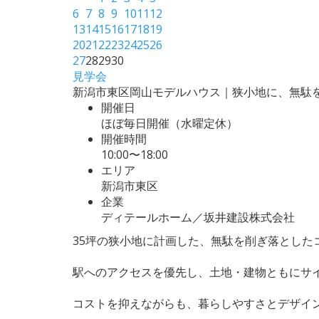
6
7
8
9
10
11
12
13
14
15
16
17
18
19
20
21
22
23
24
25
26
27
28
29
30
見学会
新潟市東区岡山モデルハウス｜狭小地に、無駄
開催日
ほぼ毎日開催（水曜定休）
開催時間
10:00〜18:00
エリア
新潟市東区
企業
ディテールホーム／坂井建設株式会社
35坪の狭小地に計画した、無駄を削ぎ落とした
駅へのアクセスを優先し、土地・建物ともにサ
コストを抑えながらも、暮らしやすさとデザイ