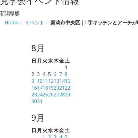
見学会イベント情報
新潟県版
Home
イベント
新潟市中央区｜L字キッチンとアーチ
8月
日
月
火
水
木
金
土
1
2
3
4
5
6
7
8
9
10
11
12
13
14
15
16
17
18
19
20
21
22
23
24
25
26
27
28
29
30
31
9月
日
月
火
水
木
金
土
1
2
3
4
5