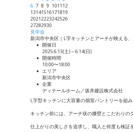
6
7
8
9
10
11
12
13
14
15
16
17
18
19
20
21
22
23
24
25
26
27
28
29
30
見学会
新潟市中央区｜L字キッチンとアーチが映える
開催日
2025.6.13(土)～6.14(日)
開催時間
10:00〜18:00
エリア
新潟市中央区
企業
ディテールホーム／坂井建設株式会社
L字型キッチンに大容量の個室パントリーを組
キッチン前には、アーチ状の腰壁とこだわりの
仕上がりの美しさを追求し、職人と何度も検証