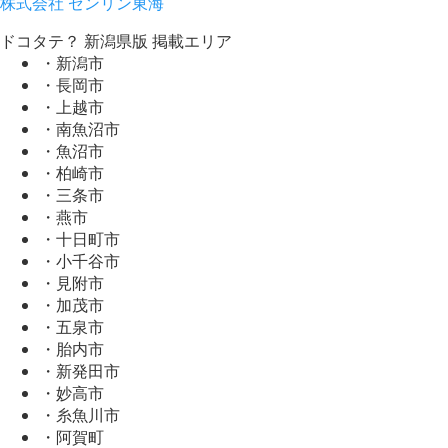
株式会社 ゼンリン東海
ドコタテ？ 新潟県版 掲載エリア
・新潟市
・長岡市
・上越市
・南魚沼市
・魚沼市
・柏崎市
・三条市
・燕市
・十日町市
・小千谷市
・見附市
・加茂市
・五泉市
・胎内市
・新発田市
・妙高市
・糸魚川市
・阿賀町