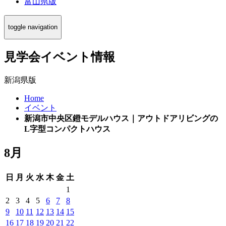
富山県版
toggle navigation
見学会イベント情報
新潟県版
Home
イベント
新潟市中央区鐙モデルハウス｜アウトドアリビングの
L字型コンパクトハウス
8月
日
月
火
水
木
金
土
1
2
3
4
5
6
7
8
9
10
11
12
13
14
15
16
17
18
19
20
21
22