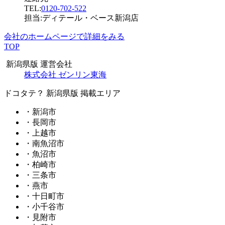
TEL:
0120-702-522
担当:ディテール・ベース新潟店
会社のホームページで詳細をみる
TOP
新潟県版 運営会社
株式会社 ゼンリン東海
ドコタテ？ 新潟県版 掲載エリア
・新潟市
・長岡市
・上越市
・南魚沼市
・魚沼市
・柏崎市
・三条市
・燕市
・十日町市
・小千谷市
・見附市