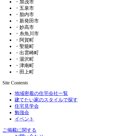
・加茂市
・五泉市
・胎内市
・新発田市
・妙高市
・糸魚川市
・阿賀町
・聖籠町
・出雲崎町
・湯沢町
・津南町
・田上町
Site Contents
地域密着の住宅会社一覧
建てたい家のスタイルで探す
住宅見学会
勉強会
イベント
ご掲載に関する