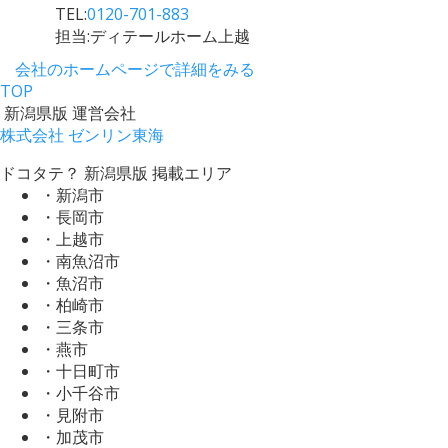
TEL:
0120-701-883
担当:ディテールホーム上越
会社のホームページで詳細をみる
TOP
新潟県版 運営会社
株式会社 ゼンリン東海
ドコタテ？ 新潟県版 掲載エリア
・新潟市
・長岡市
・上越市
・南魚沼市
・魚沼市
・柏崎市
・三条市
・燕市
・十日町市
・小千谷市
・見附市
・加茂市