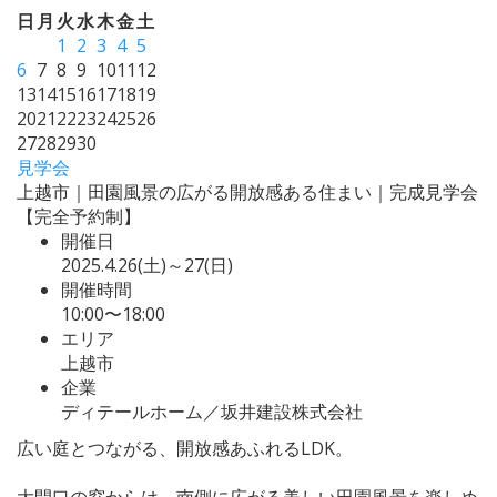
日
月
火
水
木
金
土
1
2
3
4
5
6
7
8
9
10
11
12
13
14
15
16
17
18
19
20
21
22
23
24
25
26
27
28
29
30
見学会
上越市｜田園風景の広がる開放感ある住まい｜完成見学会
【完全予約制】
開催日
2025.4.26(土)～27(日)
開催時間
10:00〜18:00
エリア
上越市
企業
ディテールホーム／坂井建設株式会社
広い庭とつながる、開放感あふれるLDK。
大開口の窓からは、南側に広がる美しい田園風景を楽しめ