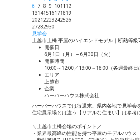
6
7
8
9
10
11
12
13
14
15
16
17
18
19
20
21
22
23
24
25
26
27
28
29
30
見学会
上越市土橋 平屋のハイエンドモデル｜断熱等級
開催日
6月1日（月）～6月30日（火）
開催時間
10:00～12:00／13:00～18:00（各週最
エリア
上越市
企業
ハーバーハウス株式会社
ハーバーハウスでは毎週末、県内各地で見学会
住宅展示場とは違う【リアルな住まい】は参考
＼上越市土橋会場のポイント／
・業界最高峰の性能を持つ平屋のモデルハウス
・断熱等級7（HEAT20・G3相当）と許容応力