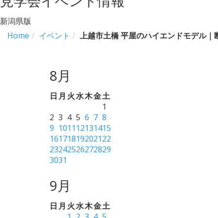
見学会イベント情報
新潟県版
Home
イベント
上越市土橋 平屋のハイエンドモデル｜
8月
日
月
火
水
木
金
土
1
2
3
4
5
6
7
8
9
10
11
12
13
14
15
16
17
18
19
20
21
22
23
24
25
26
27
28
29
30
31
9月
日
月
火
水
木
金
土
1
2
3
4
5