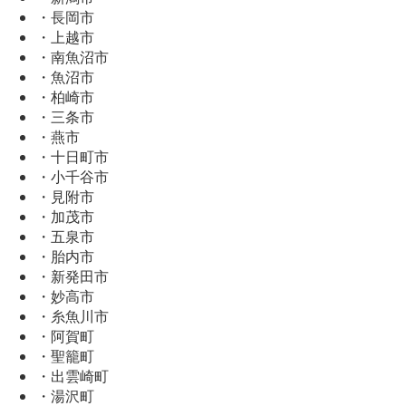
・長岡市
・上越市
・南魚沼市
・魚沼市
・柏崎市
・三条市
・燕市
・十日町市
・小千谷市
・見附市
・加茂市
・五泉市
・胎内市
・新発田市
・妙高市
・糸魚川市
・阿賀町
・聖籠町
・出雲崎町
・湯沢町