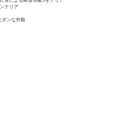
インテリア
モダンな外観
♪