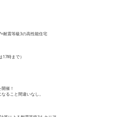
7×耐震等級3の高性能住宅
終日は17時まで）
を開催！
になること間違いなし。
度計算による耐震等級3をクリア