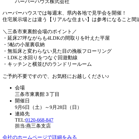
ハーバーハウス株式会社
ハーバーハウスでは毎週末、県内各地で見学会を開催！
住宅展示場とは違う【リアルな住まい】は参考になること間
＼三条市東裏館会場のポイント／
・延床27坪ながらも4LDKの間取りを叶えた平屋
・5帖の小屋裏収納
・無垢床と変わらない見た目の挽板フローリング
・LDKと水回りをつなぐ回遊動線
・キッチンと横並びのランドリールーム
ご予約不要ですので、お気軽にお越しください♪
会場
三条市東裏館３丁目
開催日
9月6日（土）～9月28日（日）
連絡先
TEL:
0120-668-847
担当:燕三条支店
会社のホームページで詳細をみる