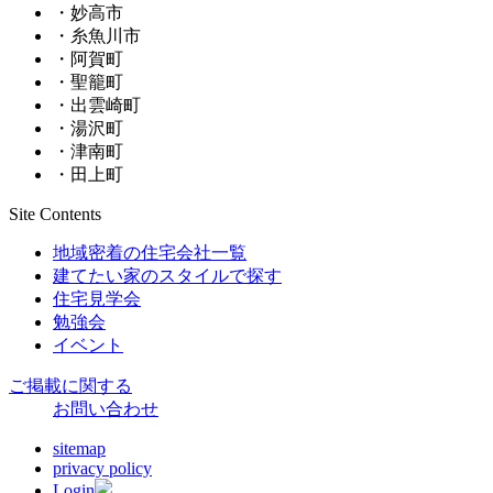
・妙高市
・糸魚川市
・阿賀町
・聖籠町
・出雲崎町
・湯沢町
・津南町
・田上町
Site Contents
地域密着の住宅会社一覧
建てたい家のスタイルで探す
住宅見学会
勉強会
イベント
ご掲載に関する
お問い合わせ
sitemap
privacy policy
Login