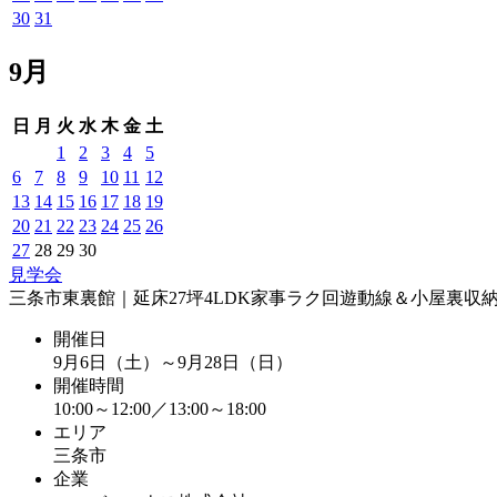
30
31
9月
日
月
火
水
木
金
土
1
2
3
4
5
6
7
8
9
10
11
12
13
14
15
16
17
18
19
20
21
22
23
24
25
26
27
28
29
30
見学会
三条市東裏館｜延床27坪4LDK家事ラク回遊動線＆小屋裏収
開催日
9月6日（土）～9月28日（日）
開催時間
10:00～12:00／13:00～18:00
エリア
三条市
企業