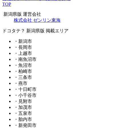
TOP
新潟県版 運営会社
株式会社 ゼンリン東海
ドコタテ？ 新潟県版 掲載エリア
・新潟市
・長岡市
・上越市
・南魚沼市
・魚沼市
・柏崎市
・三条市
・燕市
・十日町市
・小千谷市
・見附市
・加茂市
・五泉市
・胎内市
・新発田市