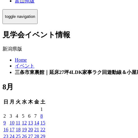
富山県版
toggle navigation
見学会イベント情報
新潟県版
Home
イベント
三条市東裏館｜延床27坪4LDK家事ラク回遊動線＆小
8月
日
月
火
水
木
金
土
1
2
3
4
5
6
7
8
9
10
11
12
13
14
15
16
17
18
19
20
21
22
23
24
25
26
27
28
29