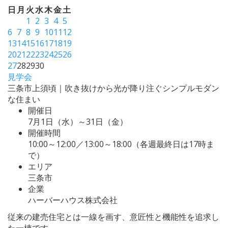
日
月
火
水
木
金
土
1
2
3
4
5
6
7
8
9
10
11
12
13
14
15
16
17
18
19
20
21
22
23
24
25
26
27
28
29
30
見学会
三条市上須頃｜吹き抜けから光が降り注ぐシンプルモダン
な住まい
開催日
7月1日（水）～31日（金）
開催時間
10:00～12:00／13:00～18:00（各週最終日は17時ま
で）
エリア
三条市
企業
ハーバーハウス株式会社
従来の建売住宅とは一線を画す、意匠性と機能性を追求し
た一棟です。