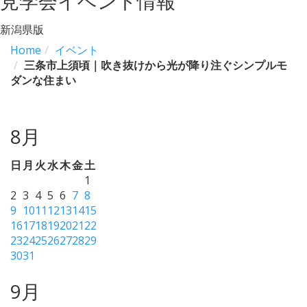
見学会イベント情報
新潟県版
Home
イベント
三条市上須頃｜吹き抜けから光が降り注ぐシンプルモ
ダンな住まい
8月
日
月
火
水
木
金
土
1
2
3
4
5
6
7
8
9
10
11
12
13
14
15
16
17
18
19
20
21
22
23
24
25
26
27
28
29
30
31
9月