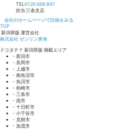
TEL:
0120-668-847
担当:三条支店
会社のホームページで詳細をみる
TOP
新潟県版 運営会社
株式会社 ゼンリン東海
ドコタテ？ 新潟県版 掲載エリア
・新潟市
・長岡市
・上越市
・南魚沼市
・魚沼市
・柏崎市
・三条市
・燕市
・十日町市
・小千谷市
・見附市
・加茂市