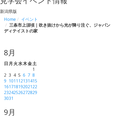
見学会イベント情報
新潟県版
Home
イベント
三条市上須頃｜吹き抜けから光が降り注ぐ、ジャパン
ディテイストの家
8月
日
月
火
水
木
金
土
1
2
3
4
5
6
7
8
9
10
11
12
13
14
15
16
17
18
19
20
21
22
23
24
25
26
27
28
29
30
31
9月