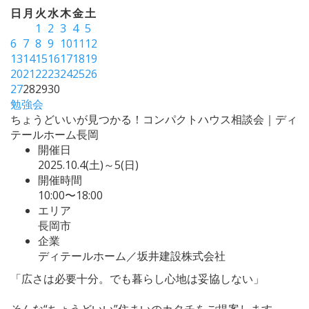
日
月
火
水
木
金
土
1
2
3
4
5
6
7
8
9
10
11
12
13
14
15
16
17
18
19
20
21
22
23
24
25
26
27
28
29
30
勉強会
ちょうどいいが見つかる！コンパクトハウス相談会｜ディ
テールホーム長岡
開催日
2025.10.4(土)～5(日)
開催時間
10:00〜18:00
エリア
長岡市
企業
ディテールホーム／坂井建設株式会社
「広さは必要十分。でも暮らし心地は妥協しない」
そんな“ちょうどいい”住まいのカタチをご提案します。