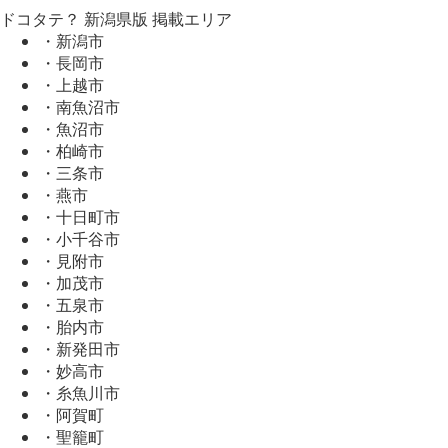
ドコタテ？ 新潟県版 掲載エリア
・新潟市
・長岡市
・上越市
・南魚沼市
・魚沼市
・柏崎市
・三条市
・燕市
・十日町市
・小千谷市
・見附市
・加茂市
・五泉市
・胎内市
・新発田市
・妙高市
・糸魚川市
・阿賀町
・聖籠町