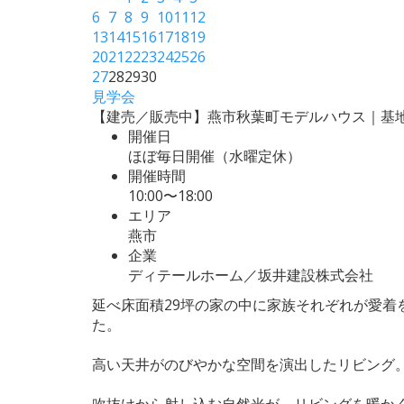
6
7
8
9
10
11
12
13
14
15
16
17
18
19
20
21
22
23
24
25
26
27
28
29
30
見学会
【建売／販売中】燕市秋葉町モデルハウス｜基
開催日
ほぼ毎日開催（水曜定休）
開催時間
10:00〜18:00
エリア
燕市
企業
ディテールホーム／坂井建設株式会社
延べ床面積29坪の家の中に家族それぞれが愛
た。
高い天井がのびやかな空間を演出したリビング
吹抜けから射し込む自然光が、リビングを暖か