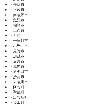
・長岡市
・上越市
・南魚沼市
・魚沼市
・柏崎市
・三条市
・燕市
・十日町市
・小千谷市
・見附市
・加茂市
・五泉市
・胎内市
・新発田市
・妙高市
・糸魚川市
・阿賀町
・聖籠町
・出雲崎町
・湯沢町