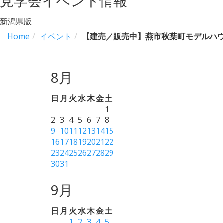
見学会イベント情報
新潟県版
Home
イベント
【建売／販売中】燕市秋葉町モデルハ
8月
日
月
火
水
木
金
土
1
2
3
4
5
6
7
8
9
10
11
12
13
14
15
16
17
18
19
20
21
22
23
24
25
26
27
28
29
30
31
9月
日
月
火
水
木
金
土
1
2
3
4
5