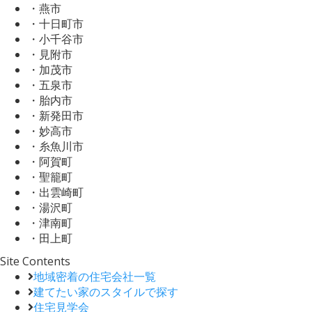
・燕市
・十日町市
・小千谷市
・見附市
・加茂市
・五泉市
・胎内市
・新発田市
・妙高市
・糸魚川市
・阿賀町
・聖籠町
・出雲崎町
・湯沢町
・津南町
・田上町
Site Contents
地域密着の住宅会社一覧
建てたい家のスタイルで探す
住宅見学会